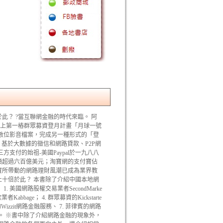
？ ?當互聯網金融的時代來臨。 阿
史上第一樁群眾募資登月計畫「月球一號
數位影音檔案，完成另一種形式的「登
、基於大數據的徵信和網路貸款、P2P網
支付的始祖-美國Paypal於一九八八
額超過六百億美元；淘寶網的支付寶佔
寶所帶動的網路理財風潮已成為業界教
十倍於此？ 本書除了介紹中國本地網
美國網路股權交易業者SecondMarke
款業者Kabbage； 4. 群眾募資的Kickstarte
Wizzit網路金融服務、 7. 菲律賓的網路
益。 ※書中除了介紹網路金融的現象外，