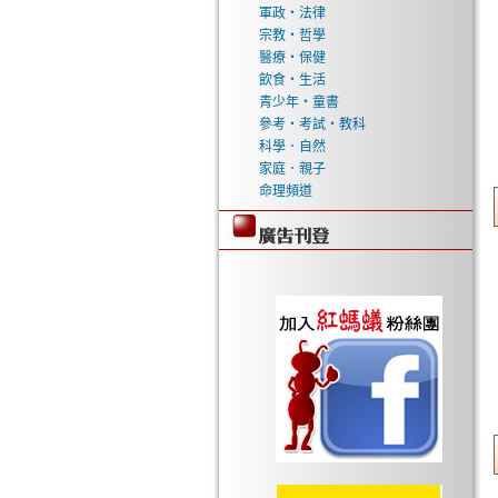
軍政‧法律
宗教‧哲學
醫療‧保健
飲食‧生活
青少年‧童書
參考‧考試‧教科
科學．自然
家庭．親子
命理頻道