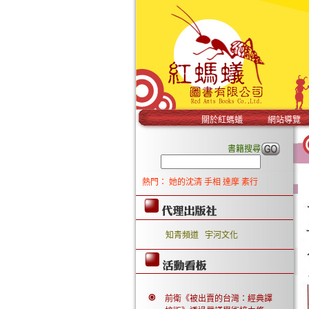
關於紅螞蟻
網站導覽
書籍搜尋
熱門：
她的沈清
手相
達摩
素行
知青頻道
宇河文化
前衛《被出賣的台灣：經典譯