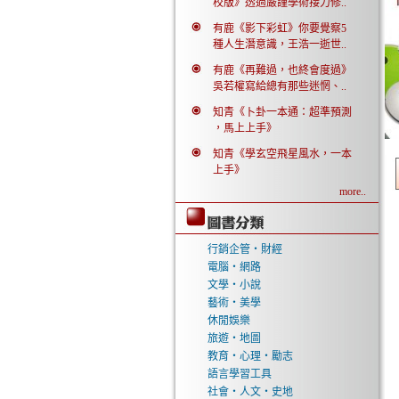
校版》透過嚴謹學術接力修..
有鹿《影下彩虹》你要覺察5
種人生潛意識，王浩一逝世..
有鹿《再難過，也終會度過》
吳若權寫給總有那些迷惘、..
知青《卜卦一本通：超準預測
，馬上上手》
知青《學玄空飛星風水，一本
上手》
more..
行銷企管‧財經
電腦‧網路
文學‧小說
藝術‧美學
休閒娛樂
旅遊‧地圖
教育‧心理‧勵志
語言學習工具
社會‧人文‧史地