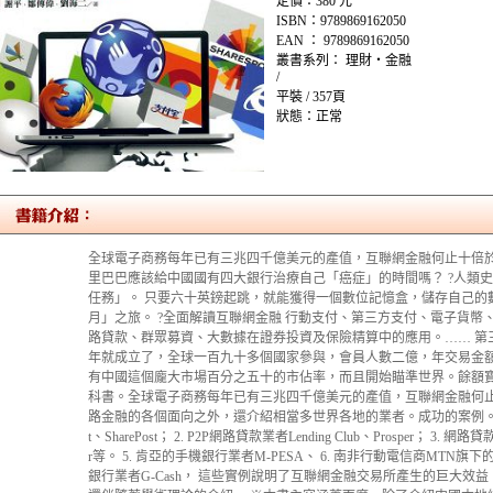
定價：380 元
ISBN：9789869162050
EAN ： 9789869162050
叢書系列： 理財‧金融
/
平裝 / 357頁
狀態：正常
全球電子商務每年已有三兆四千億美元的產值，互聯網金融何止十倍於此
里巴巴應該給中國國有四大銀行治療自己「癌症」的時間嗎？ ?人類
任務」。 只要六十英鎊起跳，就能獲得一個數位記憶盒，儲存自己的
月」之旅。 ?全面解讀互聯網金融 行動支付、第三方支付、電子貨幣
路貸款、群眾募資、大數據在證券投資及保險精算中的應用。…… 第三方
年就成立了，全球一百九十多個國家參與，會員人數二億，年交易金
有中國這個龐大市場百分之五十的市佔率，而且開始瞄準世界。餘額
科書。全球電子商務每年已有三兆四千億美元的產值，互聯網金融何止
路金融的各個面向之外，還介紹相當多世界各地的業者。成功的案例。 1. 
t、SharePost； 2. P2P網路貸款業者Lending Club、Prosper； 3. 網路貸
r等。 5. 肯亞的手機銀行業者M-PESA、 6. 南非行動電信商MTN旗下的
銀行業者G-Cash， 這些實例說明了互聯網金融交易所產生的巨大效