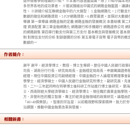
還伴隨著學術理論的介紹。 ※本書內容涵蓋面廣，除了介紹中國本地
多世界各地的成功業者。 ※嘗試描繪出中國式的網路金融藍圖，讓讀
性。 ※詳細介紹互聯網金融中的六大類型： 1.金融網路化。2.行動支
數據的徵信和網路貸款。5.P2P網路貸款。6.群眾募資。並探討大數
導讀 第一章導論 網路金融的定義 網路金融的發展概況 本書結構 第二
理 資源配置 第三章金融網路化 網路銀行和手機銀行 網路證券公司 網
的網路銷售 第四章行動支付與第三方支付 基本概念與發展概況 基本
制 對微信支付的分析 對餘額寶的分析 第五章電子貨幣 電子貨幣的概念
數據的一
謝平 謝平，經濟學博士，教授、博士生導師。歷任中國人民銀行政策
司長、湖南分行行長、研究局局長、金融穩定局局長，申銀萬國證券
經理。現任中國投資公司副總經理、中國金融四十人論壇常務理事會副
學學士、經濟學碩士，中國人民銀行金融研究所博士，副研究員。先
司，二?一三年起同時在特華博士後科研工作站進行博士後研究。 劉海
士，西南財經大學經濟學碩士、經濟學博士，現任職於廣東金融學院。
方、非營利性的獨立智庫，專注於經濟金融領域的政策研究。論壇由
「40×40俱樂部」。智庫的宗旨是：以前瞻視野和探索精神，致力於
沿課題，推動中國金融業改革與發展。