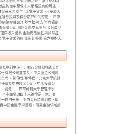
網路金融的各個面向之外，還介紹相當
者能夠從中想像未來網路還有的可能
付與第三方支付。3.電子貨幣。4.基於大
據在證券投資及保險精算中的應用。 目錄
章網路金融原理 基本框架 支付 資訊處
路保險公司 網路金融交易平台 金融產品
原理與帳戶體系 金融商品屬性與貨幣控
 電子貨幣的經濟學 比特幣 第六章對大
研究室副主任、非銀行金融機構監管司
股份有限公司董事長，中央匯金公司總
主席。 鄒傳偉 鄒傳偉，北京大學統計
後任職於中央匯金公司、中國投資公
二 劉海二，西華師範大學管理學學
 ※中國金融四十人論壇是一家非官
四十位四十歲上下的金融精銳組成，即
夯實中國金融學術基礎，研究金融領域前