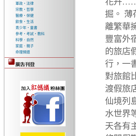
花卉…
軍政‧法律
宗教‧哲學
掘。 
醫療‧保健
飲食‧生活
離繁華
青少年‧童書
參考‧考試‧教科
豐富外
科學．自然
家庭．親子
的旅店
命理頻道
行，一
對旅館
渡假旅
仙境列
水世界
天各有