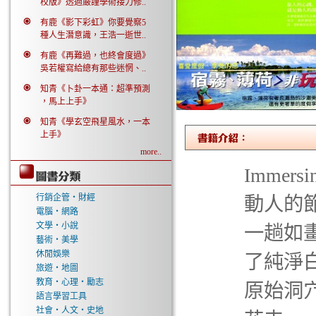
校版》透過嚴謹學術接力修..
有鹿《影下彩虹》你要覺察5
種人生潛意識，王浩一逝世..
有鹿《再難過，也終會度過》
吳若權寫給總有那些迷惘、..
知青《卜卦一本通：超準預測
，馬上上手》
知青《學玄空飛星風水，一本
上手》
more..
Immer
行銷企管‧財經
動人的
電腦‧網路
文學‧小說
一趟如
藝術‧美學
休閒娛樂
了純淨
旅遊‧地圖
教育‧心理‧勵志
原始洞
語言學習工具
社會‧人文‧史地