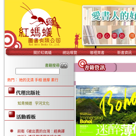
關於紅螞蟻
網站導覽
哪裡買書
新書資訊
書籍搜尋
熱門：
她的沈清
手相
達摩
素行
知青頻道
宇河文化
前衛《被出賣的台灣：經典譯