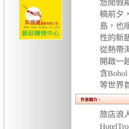
悠閒假
稿前夕
島，也
性的新
從熱帶
開啟一
含Boho
等世界
旅店浪人/唐D
Hotel