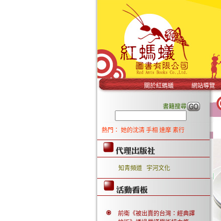
關於紅螞蟻
網站導覽
書籍搜尋
熱門：
她的沈清
手相
達摩
素行
知青頻道
宇河文化
前衛《被出賣的台灣：經典譯