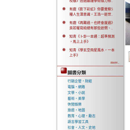
校版》透過嚴謹學術接力修..
有鹿《影下彩虹》你要覺察5
種人生潛意識，王浩一逝世..
有鹿《再難過，也終會度過》
吳若權寫給總有那些迷惘、..
知青《卜卦一本通：超準預測
，馬上上手》
知青《學玄空飛星風水，一本
上手》
more..
行銷企管‧財經
電腦‧網路
文學‧小說
藝術‧美學
休閒娛樂
旅遊‧地圖
教育‧心理‧勵志
語言學習工具
社會‧人文‧史地