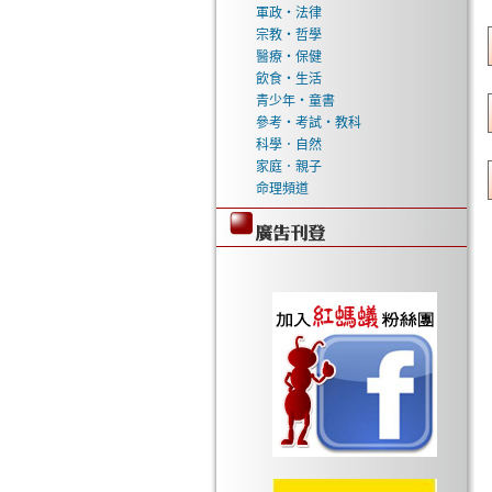
軍政‧法律
宗教‧哲學
醫療‧保健
飲食‧生活
青少年‧童書
參考‧考試‧教科
科學．自然
家庭．親子
命理頻道