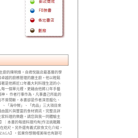
A】主廚的陳明烽，自君悅飯店最基層的學
與卓越的廚務管理的廳主廚。他以輕鬆
著是他將近12年義大利料理生涯的小
每一個單元裡，更藉由他將12年手藝
神。 作者行事作為，凡事盡己所能的
約不曾間斷，本書卻是作者深思醞化、
」、「海中鮮」、「肉品」三大項目來
藉由圖片與豐富的食材資訊，完整且詳
在家料理的樂趣。請您與我一同體驗主
提】：本書的每道料理均有[作法挑戰難
理近在咫尺。另外還有義式飲食文化介紹，
 ZAGA】，如果你想親嚐美味也有跡可