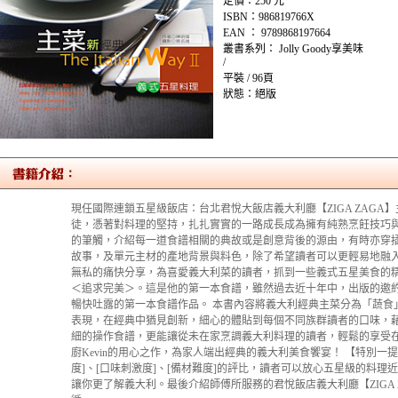
定價：250 元
ISBN：986819766X
EAN ： 9789868197664
叢書系列： Jolly Goody享美味
/
平裝 / 96頁
狀態：絕版
現任國際連鎖五星級飯店：台北君悅大飯店義大利廳【ZIGA ZAG
徒，憑著對料理的堅持，扎扎實實的一路成長成為擁有純熟烹飪技巧
的筆觸，介紹每一道食譜相關的典故或是創意背後的源由，有時亦穿插
故事，及單元主材的產地背景與料色，除了希望讀者可以更輕易地融入
無私的痛快分享，為喜愛義大利菜的讀者，抓到一些義式五星美食的精
＜追求完美＞。這是他的第一本食譜，雖然過去近十年中，出版的邀
暢快吐露的第一本食譜作品。 本書內容將義大利經典主菜分為「蔬食
表現，在經典中猶見創新，細心的體貼到每個不同族群讀者的口味，
細的操作食譜，更能讓從未在家烹調義大利料理的讀者，輕鬆的享受
廚Kevin的用心之作，為家人端出經典的義大利美食饗宴！ 【特別一
度]、[口味刺激度]、[備材難度]的評比，讀者可以放心五星級的料
讓你更了解義大利。最後介紹師傅所服務的君悅飯店義大利廳【ZIGA