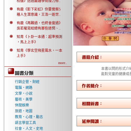
校版》透過嚴謹學術接力修..
有鹿《影下彩虹》你要覺察5
種人生潛意識，王浩一逝世..
有鹿《再難過，也終會度過》
吳若權寫給總有那些迷惘、..
知青《卜卦一本通：超準預測
，馬上上手》
知青《學玄空飛星風水，一本
上手》
more..
本書以問的形式介
能對兒童的健康成
行銷企管‧財經
電腦‧網路
文學‧小說
藝術‧美學
休閒娛樂
旅遊‧地圖
教育‧心理‧勵志
語言學習工具
社會‧人文‧史地