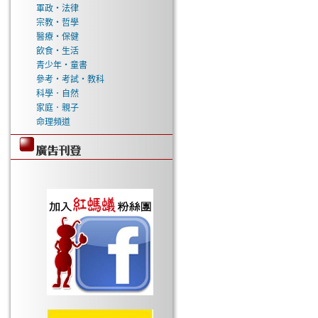
軍政‧法律
宗教‧哲學
醫療‧保健
飲食‧生活
青少年‧童書
參考‧考試‧教科
科學．自然
家庭．親子
命理頻道