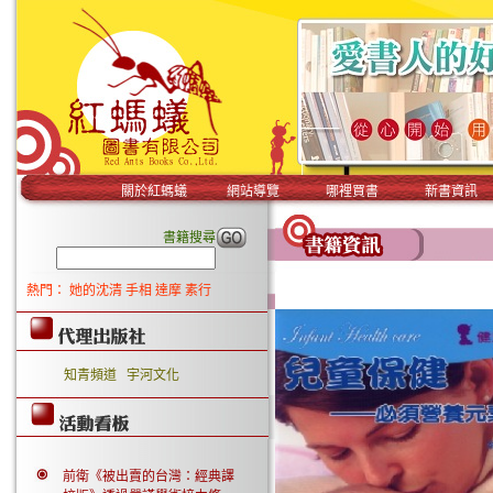
關於紅螞蟻
網站導覽
哪裡買書
新書資訊
書籍搜尋
熱門：
她的沈清
手相
達摩
素行
知青頻道
宇河文化
前衛《被出賣的台灣：經典譯