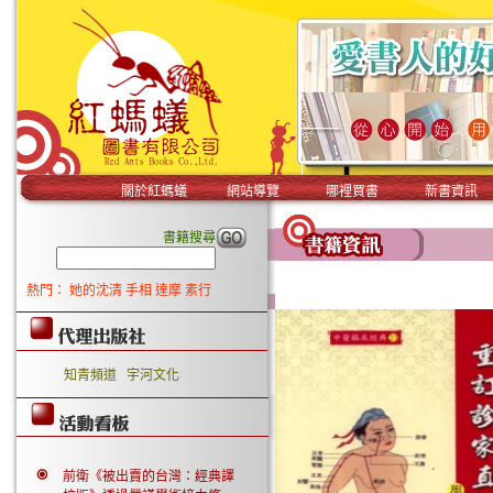
關於紅螞蟻
網站導覽
哪裡買書
新書資訊
書籍搜尋
熱門：
她的沈清
手相
達摩
素行
知青頻道
宇河文化
前衛《被出賣的台灣：經典譯