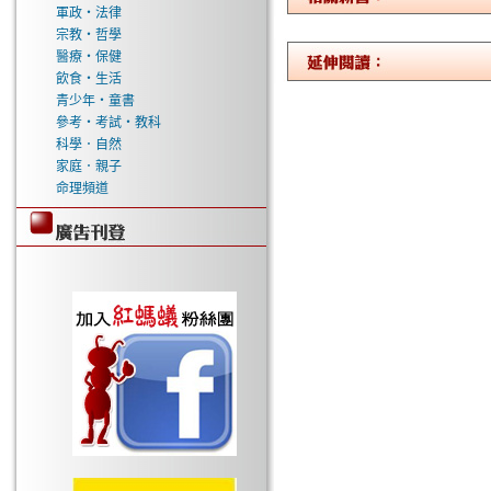
軍政‧法律
宗教‧哲學
醫療‧保健
飲食‧生活
青少年‧童書
參考‧考試‧教科
科學．自然
家庭．親子
命理頻道