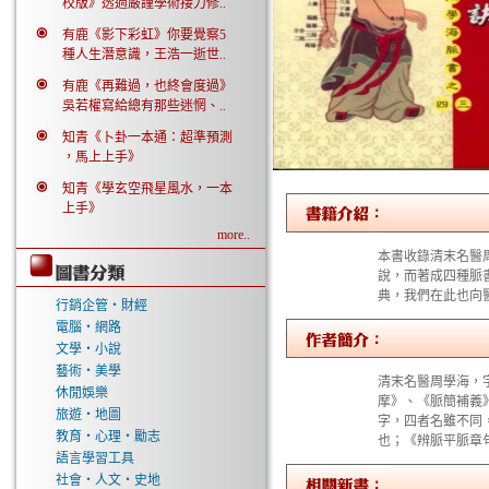
校版》透過嚴謹學術接力修..
有鹿《影下彩虹》你要覺察5
種人生潛意識，王浩一逝世..
有鹿《再難過，也終會度過》
吳若權寫給總有那些迷惘、..
知青《卜卦一本通：超準預測
，馬上上手》
知青《學玄空飛星風水，一本
上手》
more..
本書收錄清末名醫
說，而著成四種脈
典，我們在此也向
行銷企管‧財經
電腦‧網路
文學‧小說
藝術‧美學
清末名醫周學海，
休閒娛樂
摩》、《脈簡補義
旅遊‧地圖
字，四者名雖不同
教育‧心理‧勵志
也；《辨脈平脈章
語言學習工具
社會‧人文‧史地