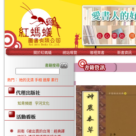
關於紅螞蟻
網站導覽
哪裡買書
新書資訊
書籍搜尋
熱門：
她的沈清
手相
達摩
素行
知青頻道
宇河文化
前衛《被出賣的台灣：經典譯