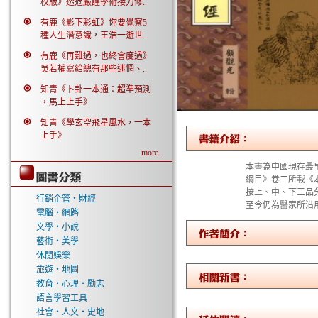
校版》透過嚴謹學術接力修..
有鹿《影下彩虹》你要覺察5
種人生潛意識，王浩一逝世..
有鹿《再難過，也終會度過》
吳若權寫給總有那些迷惘、..
知青《卜卦一本通：超準預測
，馬上上手》
知青《學玄空飛星風水，一本
上手》
more..
本書為中國現存最
綱目》卷二所載《
按上、中、下三品
行銷企管‧財經
至今仍為醫家所沿
電腦‧網路
文學‧小說
藝術‧美學
休閒娛樂
旅遊‧地圖
教育‧心理‧勵志
語言學習工具
社會‧人文‧史地