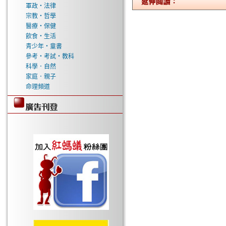
軍政‧法律
宗教‧哲學
醫療‧保健
飲食‧生活
青少年‧童書
參考‧考試‧教科
科學．自然
家庭．親子
命理頻道