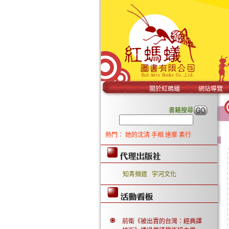
關於紅螞蟻
網站導覽
書籍搜尋
熱門：
她的沈清
手相
達摩
素行
知青頻道
宇河文化
前衛《被出賣的台灣：經典譯