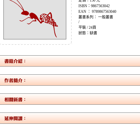
定價：150 元
ISBN：9867563042
EAN ： 9789867563040
叢書系列： 一般叢書
/
平裝 / 24頁
狀態：缺書