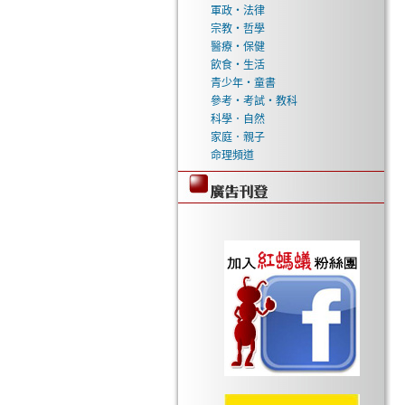
軍政‧法律
宗教‧哲學
醫療‧保健
飲食‧生活
青少年‧童書
參考‧考試‧教科
科學．自然
家庭．親子
命理頻道