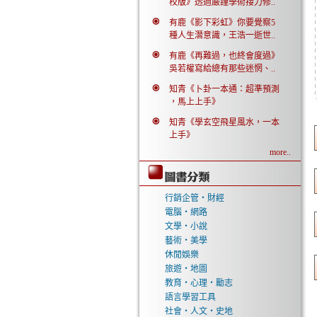
校版》透過嚴謹學術接力修..
有鹿《影下彩虹》你要覺察5
種人生潛意識，王浩一逝世..
有鹿《再難過，也終會度過》
吳若權寫給總有那些迷惘、..
知青《卜卦一本通：超準預測
，馬上上手》
知青《學玄空飛星風水，一本
上手》
more..
行銷企管‧財經
電腦‧網路
文學‧小說
藝術‧美學
休閒娛樂
旅遊‧地圖
教育‧心理‧勵志
語言學習工具
社會‧人文‧史地