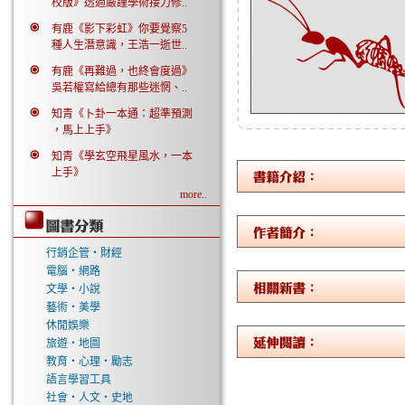
校版》透過嚴謹學術接力修..
有鹿《影下彩虹》你要覺察5
種人生潛意識，王浩一逝世..
有鹿《再難過，也終會度過》
吳若權寫給總有那些迷惘、..
知青《卜卦一本通：超準預測
，馬上上手》
知青《學玄空飛星風水，一本
上手》
more..
行銷企管‧財經
電腦‧網路
文學‧小說
藝術‧美學
休閒娛樂
旅遊‧地圖
教育‧心理‧勵志
語言學習工具
社會‧人文‧史地