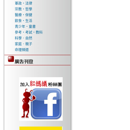
軍政‧法律
宗教‧哲學
醫療‧保健
飲食‧生活
青少年‧童書
參考‧考試‧教科
科學．自然
家庭．親子
命理頻道