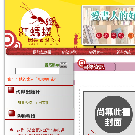
關於紅螞蟻
網站導覽
哪裡買書
新書資訊
書籍搜尋
熱門：
她的沈清
手相
達摩
素行
知青頻道
宇河文化
前衛《被出賣的台灣：經典譯