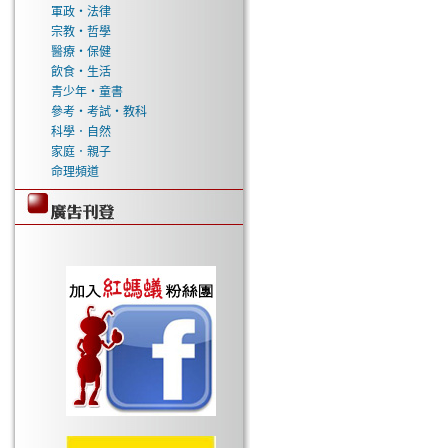
軍政‧法律
宗教‧哲學
醫療‧保健
飲食‧生活
青少年‧童書
參考‧考試‧教科
科學．自然
家庭．親子
命理頻道