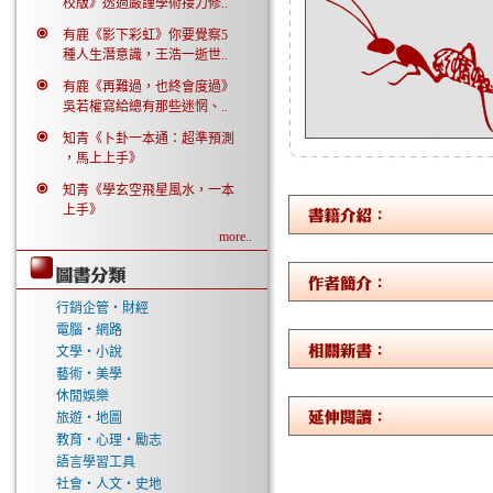
校版》透過嚴謹學術接力修..
有鹿《影下彩虹》你要覺察5
種人生潛意識，王浩一逝世..
有鹿《再難過，也終會度過》
吳若權寫給總有那些迷惘、..
知青《卜卦一本通：超準預測
，馬上上手》
知青《學玄空飛星風水，一本
上手》
more..
行銷企管‧財經
電腦‧網路
文學‧小說
藝術‧美學
休閒娛樂
旅遊‧地圖
教育‧心理‧勵志
語言學習工具
社會‧人文‧史地