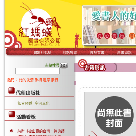
關於紅螞蟻
網站導覽
哪裡買書
新書資訊
書籍搜尋
熱門：
她的沈清
手相
達摩
素行
知青頻道
宇河文化
前衛《被出賣的台灣：經典譯