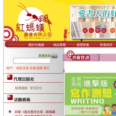
關於紅螞蟻
網站導覽
哪裡買書
新書資訊
書籍搜尋
熱門：
她的沈清
手相
達摩
素行
知青頻道
宇河文化
前衛《被出賣的台灣：經典譯