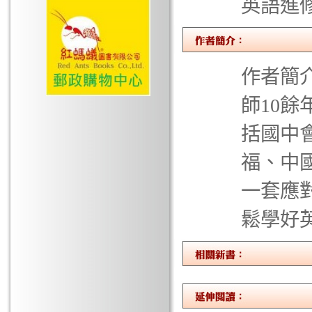
英語進
作者簡介
師10
括國中
福、中
一套應
鬆學好