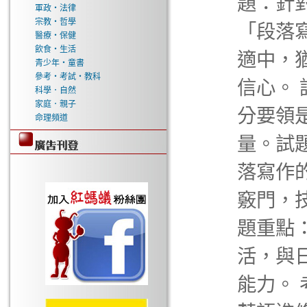
題：針
軍政‧法律
宗教‧哲學
「段落
醫療‧保健
飲食‧生活
適中，
青少年‧童書
參考‧考試‧教科
信心。
科學．自然
家庭．親子
分要領
命理頻道
量。試
落寫作
竅門，
題重點
活，與
能力。