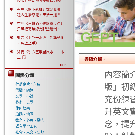
校版》透過嚴謹學術接力修..
有鹿《影下彩虹》你要覺察5
種人生潛意識，王浩一逝世..
有鹿《再難過，也終會度過》
吳若權寫給總有那些迷惘、..
知青《卜卦一本通：超準預測
，馬上上手》
知青《學玄空飛星風水，一本
上手》
more..
內容簡介
行銷企管‧財經
版」初
電腦‧網路
文學‧小說
充份練
藝術‧美學
休閒娛樂
升英文
旅遊‧地圖
教育‧心理‧勵志
念，提
語言學習工具
社會‧人文‧史地