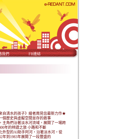
絡我們
FB連結
來自清水的孩子》繪者周見信最新力作★
一個歷史與虛擬空間並存的敘事
，主角們沿著淡水河流域，展開了一場跨
400年的辨證之旅 小路和不斷
化外型的AI助手阿河，沿著淡水河，從
582年到1983年展開了一段豐盛的