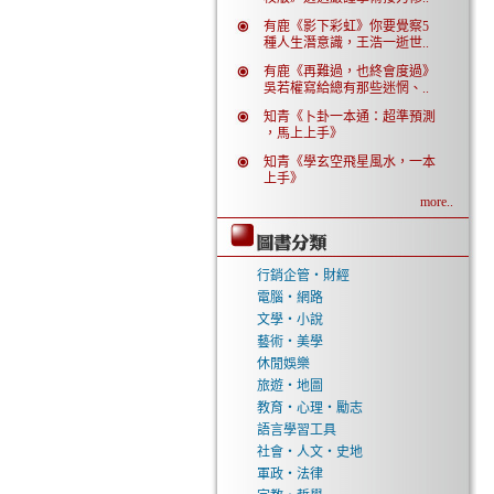
有鹿《影下彩虹》你要覺察5
種人生潛意識，王浩一逝世..
有鹿《再難過，也終會度過》
吳若權寫給總有那些迷惘、..
知青《卜卦一本通：超準預測
，馬上上手》
知青《學玄空飛星風水，一本
上手》
more..
行銷企管‧財經
電腦‧網路
文學‧小說
藝術‧美學
休閒娛樂
旅遊‧地圖
教育‧心理‧勵志
語言學習工具
社會‧人文‧史地
軍政‧法律