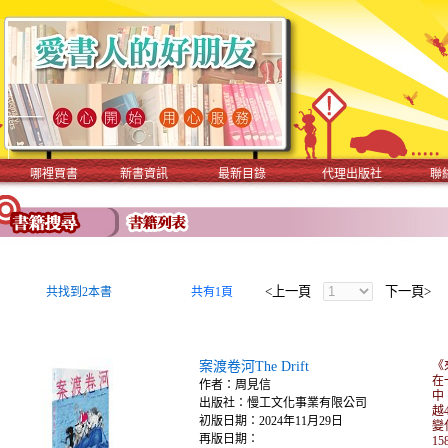
哪裡買書
新書資訊
最新目錄
代理出版社
聯
<上一頁
下一頁>
共找到2本書
共有1頁
案渡卷河The Drift
《
在
作者：周見信
中
出版社：慢工文化事業有限公司
越
初版日期：2024年11月29日
變
再版日期：
1