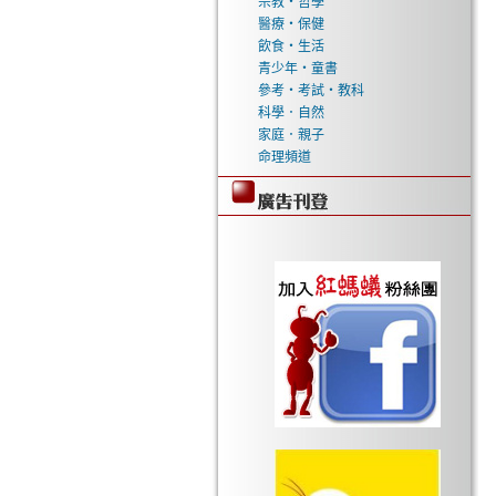
宗教‧哲學
醫療‧保健
飲食‧生活
青少年‧童書
參考‧考試‧教科
科學．自然
家庭．親子
命理頻道