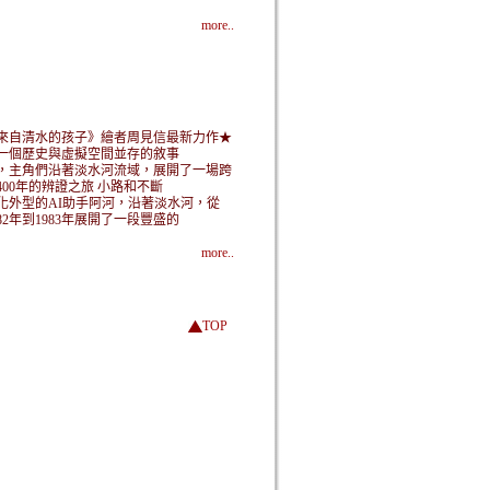
more..
來自清水的孩子》繪者周見信最新力作★
一個歷史與虛擬空間並存的敘事
，主角們沿著淡水河流域，展開了一場跨
400年的辨證之旅 小路和不斷
化外型的AI助手阿河，沿著淡水河，從
582年到1983年展開了一段豐盛的
more..
TOP