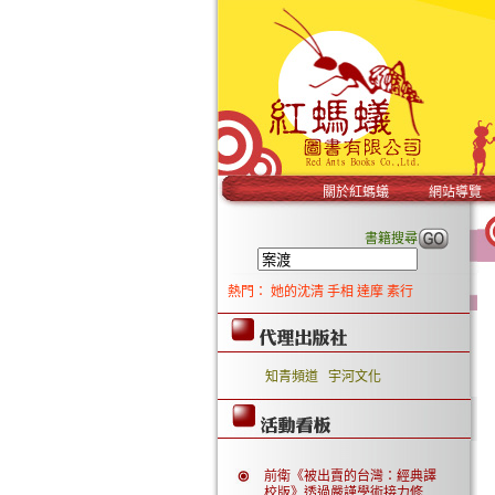
關於紅螞蟻
網站導覽
書籍搜尋
熱門：
她的沈清
手相
達摩
素行
知青頻道
宇河文化
前衛《被出賣的台灣：經典譯
校版》透過嚴謹學術接力修..