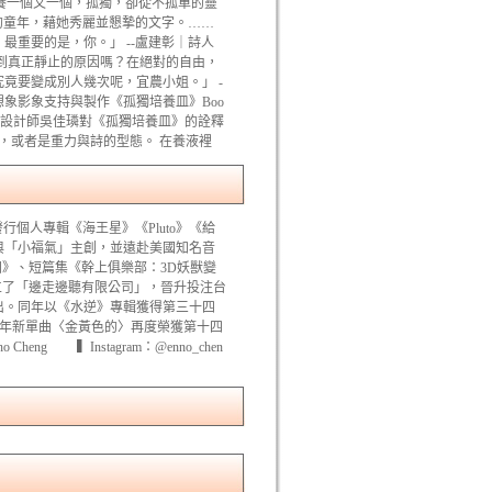
滋養一個又一個，孤獨，卻從不孤單的靈
己的童年，藉她秀麗並懇摯的文字。……
重要的是，你。」 --盧建彰｜詩人
到真正靜止的原因嗎？在絕對的自由，
竟要變成別人幾次呢，宜農小姐。」 -
演、想象影象支持與製作《孤獨培養皿》Boo
ZMV0 ■■ 設計師吳佳璘對《孤獨培養皿》的詮釋
，或者是重力與詩的型態。 在養液裡
行個人專輯《海王星》《Pluto》《給
與「小福氣」主創，並遠赴美國知名音
田》、短篇集《幹上俱樂部：3D妖獸變
立了「邊走邊聽有限公司」，晉升投注台
出。同年以《水逆》專輯獲得第三十四
三年新單曲〈金黃色的〉再度榮獲第十四
ng ▍Instagram：@enno_chen