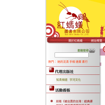
關於紅螞蟻
網站導覽
書籍搜尋
熱門：
她的沈清
手相
達摩
素行
知青頻道
宇河文化
前衛《被出賣的台灣：經典譯