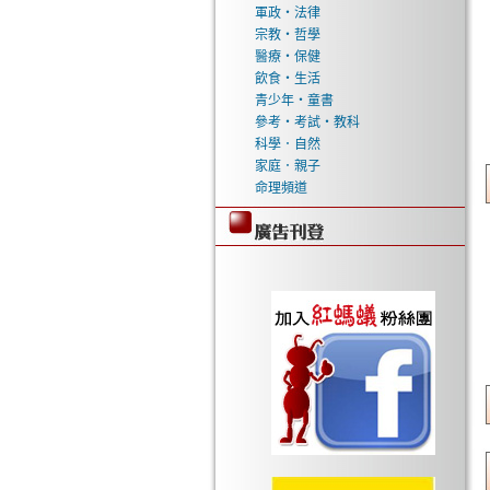
軍政‧法律
宗教‧哲學
醫療‧保健
飲食‧生活
青少年‧童書
參考‧考試‧教科
科學．自然
家庭．親子
命理頻道