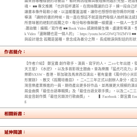
論來自哪種樣貌的培養皿， 都終將因理解與被理解而趨於完整-- 她
魂。 ■■ 專文推薦 「也許搭杯濃茶，在雨絲飄灑的日子，揀一段自
讓書本像件鬆軟小被，以溫暖覆蓋溫暖，讓你也想想你爸你媽你阿嬤，最
導演 「讀妳的書的時候，我一直在想這不就是我們每個人始終無法感
所意味著的絕對的孤獨之中，每分每秒像鞦韆一樣擺盪。一個人一生究
-蕭詒徽｜編輯／寫作者 ■■ Book Video 感謝綠藤生機、盧建彰導
k Video「盪鞦韆也是一個人的」：https://youtu.be/eGDWQ7H
與設計理念 孤獨是菌種，意念成為養分之際， 長成眼淚與對話的形狀
【作者介紹】 鄭宜農 創作歌手、演員、寫字的人。 二○○七年出道，發
天王星》《水逆》，以及多首影視主題曲。曾為樂團「猛虎巧克力」
樂節SXSW、香港、新加玻及馬來西亞演出。著有童書《風中的小米
形實錄》、散文《孤獨培養皿》。 二○二三年正式以創辦人身分，成
灣音樂產業推進的一員，期待產出更多好作品，並再展更大規模的演
屆金曲獎「最佳台語專輯獎」及「最佳台語女歌手獎」，以及二○二
屆金音創作獎「最佳另類流行歌曲獎」。 ▍Facebook：鄭宜農 Enno Che
g