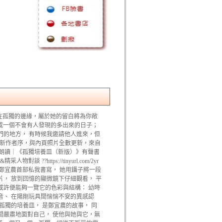
魂 在孤獨的邊緣，屬於她的留白將為你敞
集成一個不會有人發現的多出來的日子；
門的地方， 有時候我邀請他人進來，但
 全新作者序，與內頁照片全數更新，來自
你朗讀｜《孤獨培養皿（新版）》有聲書
https://tinyurl.com/2yr
是鄭宜農首部私我書寫， 她用鑷子將一段
， 放到回憶的顯微鏡下仔細觀看， 平
或許便能夠一覽它的色彩與結構： 幼時
音、 在陽剛玩具間惴惴不安的異感認
種孤獨的培養皿， 是鄭宜農的故事， 同
間嚴肅地面對自己， 使他與她與它，無