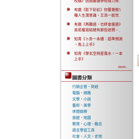
校版》透過嚴謹學術接力修..
有鹿《影下彩虹》你要覺察5
種人生潛意識，王浩一逝世..
有鹿《再難過，也終會度過》
吳若權寫給總有那些迷惘、..
知青《卜卦一本通：超準預測
，馬上上手》
知青《學玄空飛星風水，一本
上手》
more..
行銷企管‧財經
電腦‧網路
文學‧小說
藝術‧美學
休閒娛樂
旅遊‧地圖
教育‧心理‧勵志
語言學習工具
社會‧人文‧史地