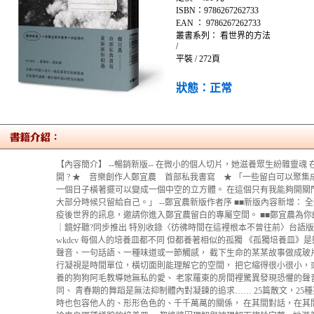
ISBN：9786267262733
EAN ： 9786267262733
叢書系列： 看世界的方法
/
平裝 / 272頁
狀態：正常
【內容簡介】 --暢銷新版-- 在微小的個人切片，她滋養眾生紛雜靈
開 ? ★ 音樂創作人鄭宜農 首部私我書寫 ★ 「一些留白可以聚
一個日子橫著擺可以變成一個中空的立方體。 在這個只有我能夠開關
大部分時候只留給自己。」 --鄭宜農新版作者序 ■■新版內容新增：
疫後世界的訊息，邀請你進入鄭宜農留白的專屬空間。 ■■鄭宜農為
｜鏡好聽?同步推出 特別收錄〈彷彿時間在這裡根本不曾往前〉台語版&精采人物對談 ??
wkdcv 每個人的培養皿都不同 但都養著相似的孤獨 《孤獨培養皿》
聲音、一句話語、一種味道或一節觸感， 截下生命的某某故事做成玻片
行凝視是時間單位，橫切面則能理解它的空間， 把它縮得很小很小，
養的狗狗阿毛教導她無私的愛、 老家羅東的房間裡驚異發現恐懼的聲
同、 青春期的舞蹈是無法抑制體內對凝鍊的追求…… 25篇散文，25
時也包容他人的、形形色色的、千千萬萬的關係， 在其間對話，在其