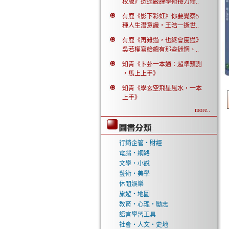
校版》透過嚴謹學術接力修..
有鹿《影下彩虹》你要覺察5
種人生潛意識，王浩一逝世..
有鹿《再難過，也終會度過》
吳若權寫給總有那些迷惘、..
知青《卜卦一本通：超準預測
，馬上上手》
知青《學玄空飛星風水，一本
上手》
more..
行銷企管‧財經
電腦‧網路
文學‧小說
藝術‧美學
休閒娛樂
旅遊‧地圖
教育‧心理‧勵志
語言學習工具
社會‧人文‧史地