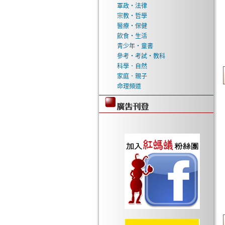
軍政‧法律
宗教‧哲學
醫療‧保健
飲食‧生活
青少年‧童書
參考‧考試‧教科
科學．自然
家庭．親子
命理頻道