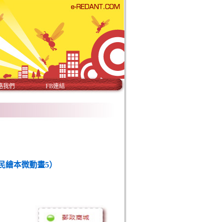
絡我們
FB連結
民繪本微動畫5）