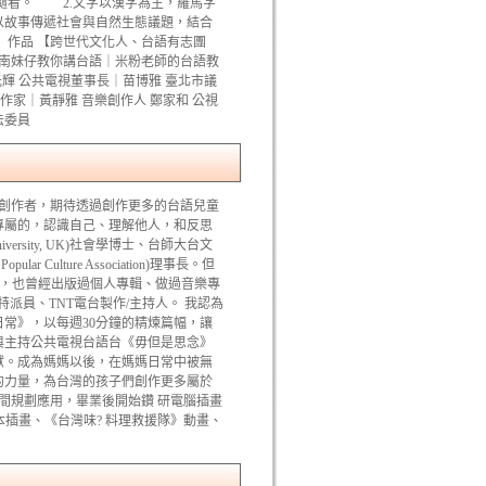
掃隨看。 2.文字以漢字為主，羅馬字
以故事傳遞社會與自然生態議題，結合
作品 【跨世代文化人、台語有志團
台南妹仔教你講台語｜米粉老師的台語教
胡元輝 公共電視董事長｜苗博雅 臺北市議
本作家｜黃靜雅 音樂創作人 鄭家和 公視
法委員
樂創作者，期待透過創作更多的台語兒童
專屬的，認識自己、理解他人，和反思
ersity, UK)社會學博士、台師大台文
Culture Association)理事長。但
編曲，也曾經出版過個人專輯、做過音樂專
題特派員、TNT電台製作/主持人。 我認為
常》，以每週30分鐘的精煉篇幅，讓
與主持公共電視台語台《毋但是思念》
獻。成為媽媽以後，在媽媽日常中被無
的力量，為台灣的孩子們創作更多屬於
間規劃應用，畢業後開始鑽 研電腦插畫
繪本插畫、《台灣味? 料理救援隊》動畫、