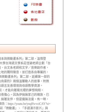
繪本與微動畫系列」第二部，溫情登
範大學台灣語文學系莊佳穎老師企劃「台
者、台文系老師和文字／音樂創作者，
土地的獨特聲音，並打造各自專屬的，
與微動畫系列」第二部，延續第一部的
的烏雲豹》兩個溫馨動人的故事，附微
位的語言友善環境與母語教學資源。
向前，才能向著陽光裡的夢想飛翔。
日夜傷心。因為伊揣無家己的親族，已
、揣著友伴，但是攏無法度。有一暝，
youtu.be/ynqHwvciCAY?si=
故事精彩「微動畫」、「手語演示影片」與