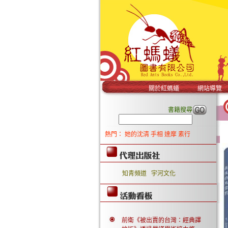
關於紅螞蟻
網站導覽
書籍搜尋
熱門：
她的沈清
手相
達摩
素行
知青頻道
宇河文化
前衛《被出賣的台灣：經典譯