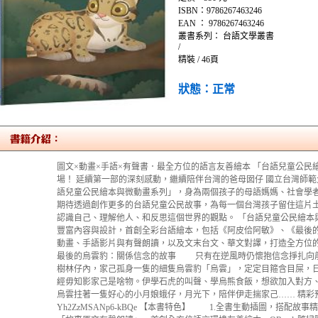
ISBN：9786267463246
EAN ： 9786267463246
叢書系列： 台語文學叢書
/
精裝 / 46頁
狀態：正常
圖文×動畫×手語×有聲書．最全方位的語言友善繪本 「台語兒童公民
場！ 延續第一部的深刻感動，繼續陪伴台灣的爸母囡仔 國立台灣師
語兒童公民繪本與微動畫系列」，身為兩個孩子的母語媽媽、社會學
期待透過創作更多的台語兒童公民故事，為每一個台灣孩子留住這片
認識自己、理解他人、和反思這個世界的觀點。 「台語兒童公民繪本
豐富內容與設計，首創全彩台語繪本，包括《阿皮佮阿敏》、《最後
動畫、手語影片與有聲朗讀，以及文末台文、華文對譯，打造全方
最後的烏雲豹：關係信念的故事 只有在逆風時仍懷抱信念掙扎
樹林仔內，家己孤身一隻的細隻烏雲豹「烏雲」，定定目箍含目屎，
經毋知影家己是啥物。伊學石虎的叫聲、學烏熊食飯，想欲加入對方
烏雲拄著一隻好心的小月娘蛾仔，月光下，陪伴伊走揣家己…… 精彩預告：https://
Yh2ZzMSANp6-kBQe 【本書特色】 1.全書生動插圖，搭配