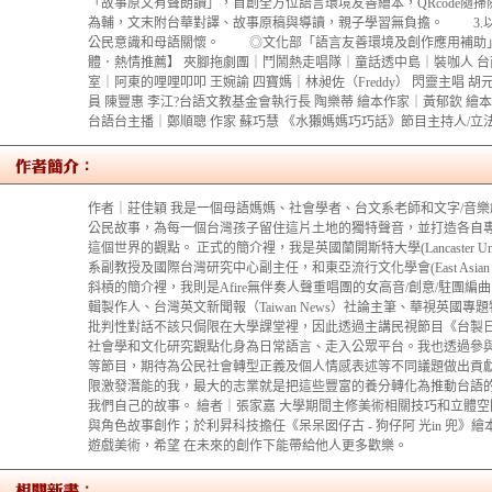
「故事原文有聲朗讀」，首創全方位語言環境友善繪本，QRcode隨
為輔，文末附台華對譯、故事原稿與導讀，親子學習無負擔。 3.
公民意識和母語關懷。 ◎文化部「語言友善環境及創作應用補助」
體．熱情推薦】 夾腳拖劇團｜鬥鬧熱走唱隊｜童話透中島｜裝咖人 
室｜阿東的哩哩叩叩 王婉諭 四寶媽｜林昶佐（Freddy） 閃靈主唱 
員 陳豐惠 李江?台語文教基金會執行長 陶樂蒂 繪本作家｜黃郁欽 繪
台語台主播｜鄭順聰 作家 蘇巧慧 《水獺媽媽巧巧話》節目主持人/立
作者｜莊佳穎 我是一個母語媽媽、社會學者、台文系老師和文字/音
公民故事，為每一個台灣孩子留住這片土地的獨特聲音，並打造各自
這個世界的觀點。 正式的簡介裡，我是英國蘭開斯特大學(Lancaster Univ
系副教授及國際台灣研究中心副主任，和東亞流行文化學會(East Asian Popular 
斜槓的簡介裡，我則是Afire無伴奏人聲重唱團的女高音/創意/駐團
輯製作人、台灣英文新聞報（Taiwan News）社論主筆、華視英國專
批判性對話不該只侷限在大學課堂裡，因此透過主講民視節目《台製日
社會學和文化研究觀點化身為日常語言、走入公眾平台。我也透過參
等節目，期待為公民社會轉型正義及個人情感表述等不同議題做出貢
限激發潛能的我，最大的志業就是把這些豐富的養分轉化為推動台語
我們自己的故事。 繪者｜張家嘉 大學期間主修美術相關技巧和立體空
與角色故事創作；於利昇科技擔任《呆呆囡仔古 - 狗仔阿 光in 兜》
遊戲美術，希望 在未來的創作下能帶給他人更多歡樂。