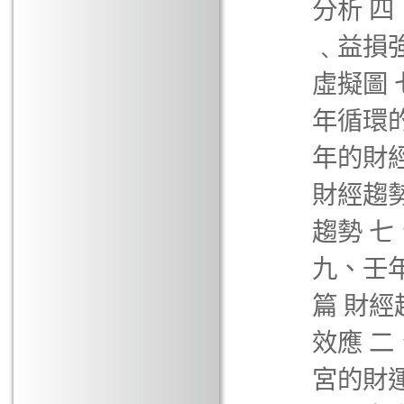
分析 
﹑益損
虛擬圖 
年循環
年的財
財經趨
趨勢 
九、壬
篇 財
效應 
宮的財