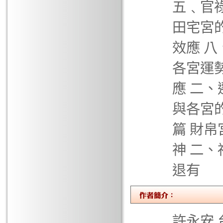
五﹑官
田宅宮
效應 
各宮運
應 二、
與各宮
篇 財
神 二、
退有
許永安 