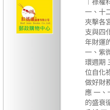
︱祿權
一、十
夾擊各宮
支與四
年財運的
一、紫
環週期
位自化
做好財
應 一
的盛衰