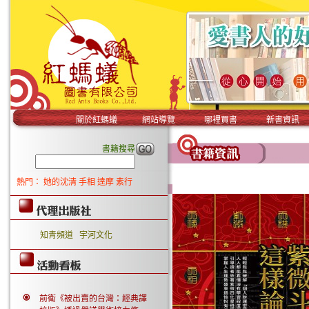
關於紅螞蟻
網站導覽
哪裡買書
新書資訊
書籍搜尋
熱門：
她的沈清
手相
達摩
素行
知青頻道
宇河文化
前衛《被出賣的台灣：經典譯