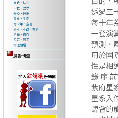
目的，
軍政‧法律
宗教‧哲學
透過三
醫療‧保健
飲食‧生活
每十年
青少年‧童書
參考‧考試‧教科
一套演
科學．自然
家庭．親子
預測、
命理頻道
用於國
性是相
錄 序 
紫府星
星系入位
臨會的