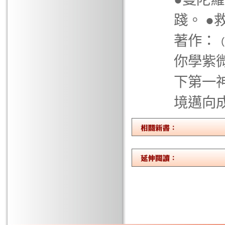
踐。 ●
著作：﹙
你學紫微
下第一
境邁向