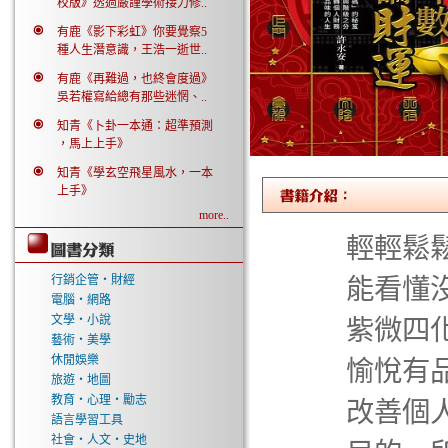
校版》透過嚴謹學術接力修..
有鹿《影下彩虹》你要覺察5
種人生潛意識，王浩一逝世..
有鹿《再難過，也終會度過》
吳若權寫給總有那些迷惘、..
知青《卜卦一本通：超準預測
，馬上上手》
知青《學玄空飛星風水，一本
上手》
more..
輕輕鬆
行銷企管‧財經
能看懂
電腦‧網路
文學‧小說
紫微四
藝術‧美學
休閒娛樂
愉悅有
旅遊‧地圖
教育‧心理‧勵志
改善個
語言學習工具
社會‧人文‧史地