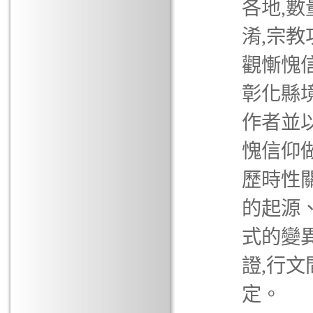
各地,
淆,宗
觀慚愧
彰化縣境
作者並
愧信仰
歷時性
的起源
式的變
證,行
定。