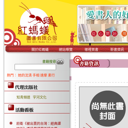
關於紅螞蟻
網站導覽
哪裡買書
新書資訊
書籍搜尋
熱門：
她的沈清
手相
達摩
素行
知青頻道
宇河文化
前衛《被出賣的台灣：經典譯