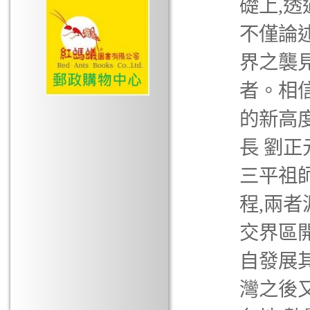
礎上,
不僅論
界之襲
者。相
的新高
長 劉
三平祖
程,兩
交界區
自發展
灣之後