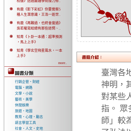
校版》透過嚴謹學術接力修..
有鹿《影下彩虹》你要覺察5
種人生潛意識，王浩一逝世..
有鹿《再難過，也終會度過》
吳若權寫給總有那些迷惘、..
知青《卜卦一本通：超準預測
，馬上上手》
知青《學玄空飛星風水，一本
上手》
more..
臺灣各
行銷企管‧財經
神明，
電腦‧網路
文學‧小說
對某些
藝術‧美學
休閒娛樂
指。 
旅遊‧地圖
教育‧心理‧勵志
師」較
語言學習工具
社會‧人文‧史地