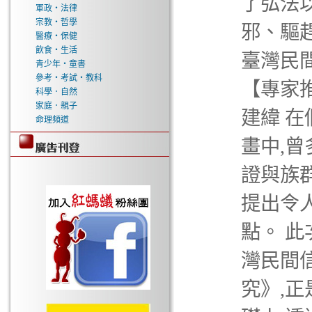
了弘法
軍政‧法律
宗教‧哲學
邪、驅
醫療‧保健
飲食‧生活
臺灣民
青少年‧童書
參考‧考試‧教科
【專家
科學．自然
家庭．親子
建緯 
命理頻道
畫中,
證與族
提出令
點。 
灣民間
究》,