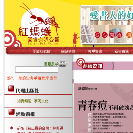
關於紅螞蟻
網站導覽
哪裡買書
新書資訊
書籍搜尋
熱門：
她的沈清
手相
達摩
素行
知青頻道
宇河文化
前衛《被出賣的台灣：經典譯