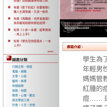
校版》透過嚴謹學術接力修..
有鹿《影下彩虹》你要覺察5
種人生潛意識，王浩一逝世..
有鹿《再難過，也終會度過》
吳若權寫給總有那些迷惘、..
知青《卜卦一本通：超準預測
，馬上上手》
知青《學玄空飛星風水，一本
上手》
more..
學生為
行銷企管‧財經
年輕男
電腦‧網路
文學‧小說
媽媽管
藝術‧美學
休閒娛樂
紅腫的
旅遊‧地圖
教育‧心理‧勵志
痘……
語言學習工具
社會‧人文‧史地