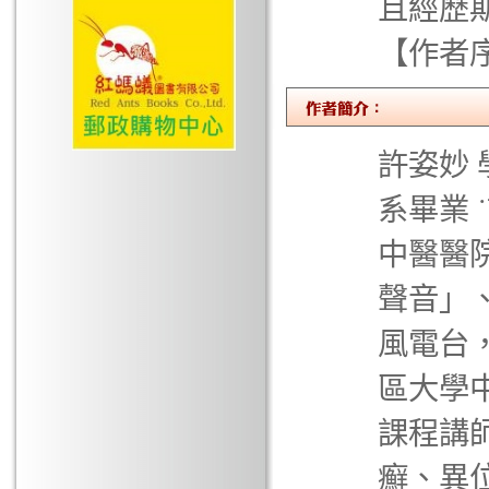
且經歷
【作者
許姿妙 
系畢業 
中醫醫
聲音」
風電台
區大學
課程講師
癬、異