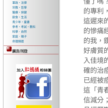
懂了嗎
軍政‧法律
宗教‧哲學
的專利
醫療‧保健
飲食‧生活
這遲來
青少年‧童書
參考‧考試‧教科
的慘痛
科學．自然
家庭．親子
的我，
命理頻道
好膚質
入佳境
確的治
已經被
這「青
信減分