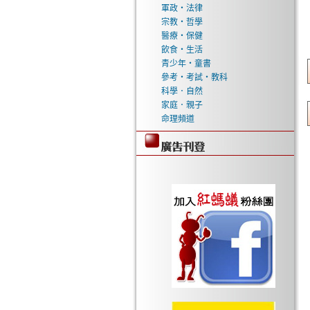
軍政‧法律
宗教‧哲學
醫療‧保健
飲食‧生活
青少年‧童書
參考‧考試‧教科
科學．自然
家庭．親子
命理頻道