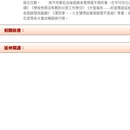
過五位數。 用不同筆名出版過幾本賣得還不錯的書，在宇河文化出
課》《學校老師沒有教的36堂工作學分》《大智無形——好習慣是這
自我啟發與鍛鍊》《潛哲學－－人生懂得這幾個道理不容易》等書，
石堂等各大書店暢銷排行榜。