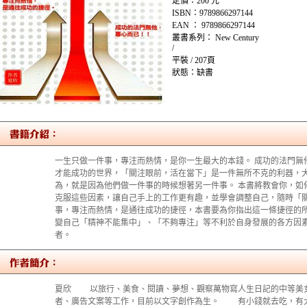
定價：200 元
ISBN：9789866297144
EAN ： 9789866297144
叢書系列： New Century
/
平裝 / 207頁
狀態：缺書
一生只做一件事，專注而熱情，是你一生最大的本錢。 成功的法門無
才能成功的世界，「關注眼前，活在當下」是一件無所不克的利器，
為，就是因為他們做一件事的時候想著另一件事。 本書將教會你，如
克服這些因素，讓自己手上的工作更有趣，並學會調整自己，隨時「關
事，專注而熱情，是通往成功的捷徑，本書要為你指出這一條捷徑的
變自己「精神不能集中」、「不夠專注」等不利於自身發展的各方因
者。
夏欣 以旅行、美食、閱讀、夢想、觀察萬物寫人生日記的中等美
者、廣告文案等工作，目前以文字創作為生。 有小錢就去吃，有