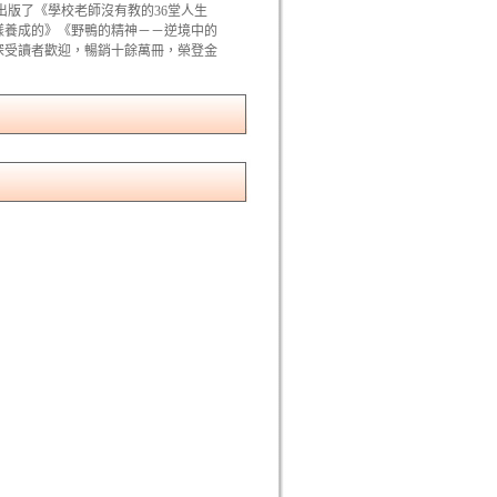
版了《學校老師沒有教的36堂人生
樣養成的》《野鴨的精神－－逆境中的
深受讀者歡迎，暢銷十餘萬冊，榮登金