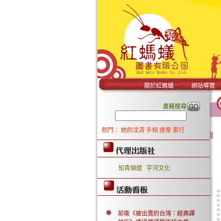
關於紅螞蟻
網站導覽
書籍搜尋
熱門：
她的沈清
手相
達摩
素行
知青頻道
宇河文化
前衛《被出賣的台灣：經典譯