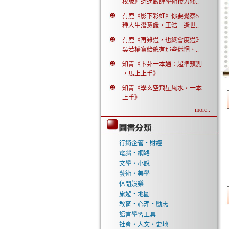
校版》透過嚴謹學術接力修..
有鹿《影下彩虹》你要覺察5
種人生潛意識，王浩一逝世..
有鹿《再難過，也終會度過》
吳若權寫給總有那些迷惘、..
知青《卜卦一本通：超準預測
，馬上上手》
知青《學玄空飛星風水，一本
上手》
more..
行銷企管‧財經
電腦‧網路
文學‧小說
藝術‧美學
休閒娛樂
旅遊‧地圖
教育‧心理‧勵志
語言學習工具
社會‧人文‧史地