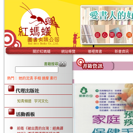
關於紅螞蟻
網站導覽
哪裡買書
新書資訊
書籍搜尋
熱門：
她的沈清
手相
達摩
素行
知青頻道
宇河文化
前衛《被出賣的台灣：經典譯