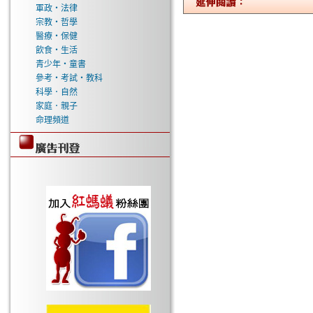
軍政‧法律
宗教‧哲學
醫療‧保健
飲食‧生活
青少年‧童書
參考‧考試‧教科
科學．自然
家庭．親子
命理頻道