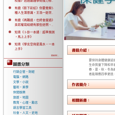
校版》透過嚴謹學術接力修..
有鹿《影下彩虹》你要覺察5
種人生潛意識，王浩一逝世..
有鹿《再難過，也終會度過》
吳若權寫給總有那些迷惘、..
知青《卜卦一本通：超準預測
，馬上上手》
知青《學玄空飛星風水，一本
上手》
more..
要保持身體健康延
生命質量下降和早
春、夏、秋、冬為
行銷企管‧財經
者能順應四季更迭
電腦‧網路
文學‧小說
藝術‧美學
休閒娛樂
旅遊‧地圖
教育‧心理‧勵志
語言學習工具
社會‧人文‧史地