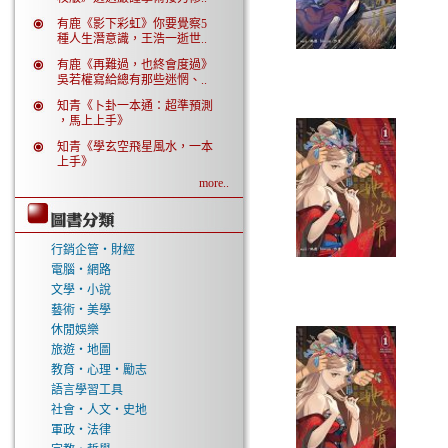
有鹿《影下彩虹》你要覺察5
種人生潛意識，王浩一逝世..
有鹿《再難過，也終會度過》
吳若權寫給總有那些迷惘、..
知青《卜卦一本通：超準預測
，馬上上手》
知青《學玄空飛星風水，一本
上手》
more..
行銷企管‧財經
電腦‧網路
文學‧小說
藝術‧美學
休閒娛樂
旅遊‧地圖
教育‧心理‧勵志
語言學習工具
社會‧人文‧史地
軍政‧法律