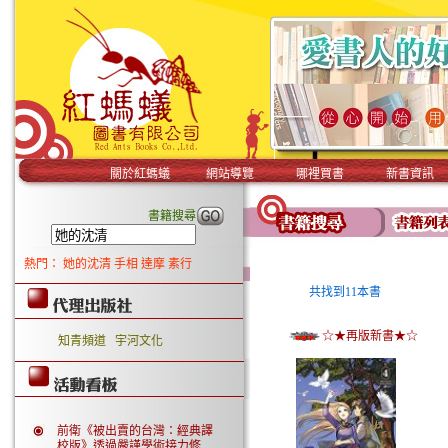
關於紅螞蟻
網站導覽
哪裡買書
新書資訊
書籍搜尋
熱門：
她的沈清
手相
達摩
素行
共找到11本書
☆★再版新書★☆
知青頻道
宇河文化
前衛《被出賣的台灣：經典譯
校版》透過嚴謹學術接力修..