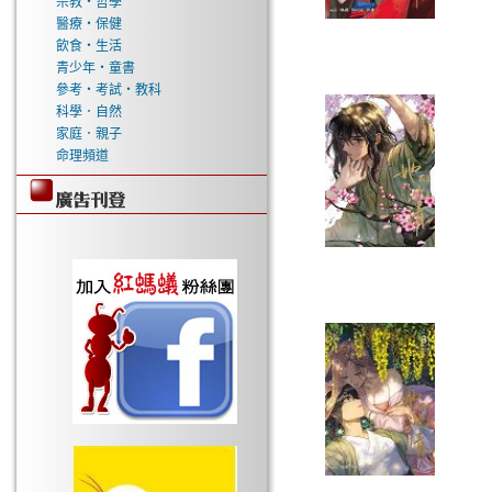
宗教‧哲學
醫療‧保健
飲食‧生活
青少年‧童書
參考‧考試‧教科
科學．自然
家庭．親子
命理頻道