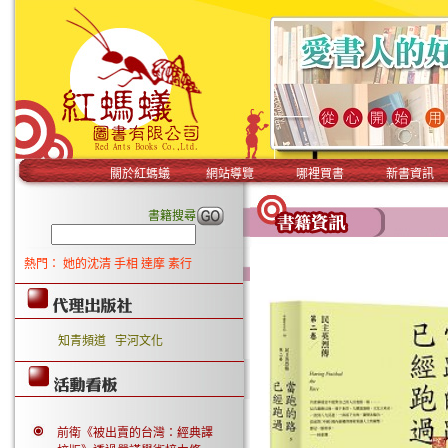
關於紅螞蟻
網站導覽
哪裡買書
新書資訊
書籍搜尋
熱門：
她的沈清
手相
達摩
素行
知青頻道
宇河文化
前衛《被出賣的台灣：經典譯