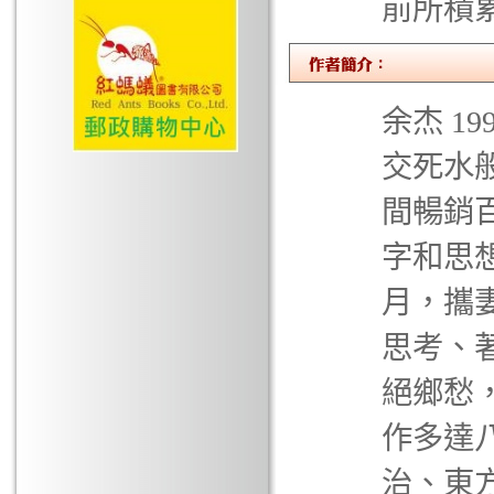
前所積
余杰 1
交死水
間暢銷
字和思想
月，攜
思考、著
絕鄉愁
作多達八
治、東