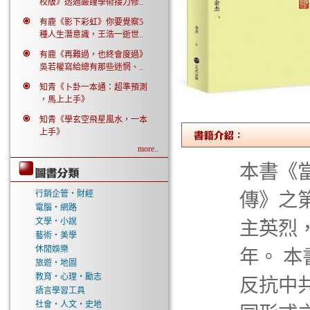
校版》透過嚴謹學術接力修..
有鹿《影下彩虹》你要覺察5
種人生潛意識，王浩一逝世..
有鹿《再難過，也終會度過》
吳若權寫給總有那些迷惘、..
知青《卜卦一本通：超準預測
，馬上上手》
知青《學玄空飛星風水，一本
上手》
more..
本書《
行銷企管‧財經
傳》之第
電腦‧網路
文學‧小說
主英烈
藝術‧美學
休閒娛樂
年。 
旅遊‧地圖
教育‧心理‧勵志
反抗中
語言學習工具
社會‧人文‧史地