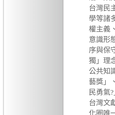
台灣民
學等諸
權主義
意識形
序與保
獨」理
公共知
藝獎」
民勇氣
台灣文
化圈唯