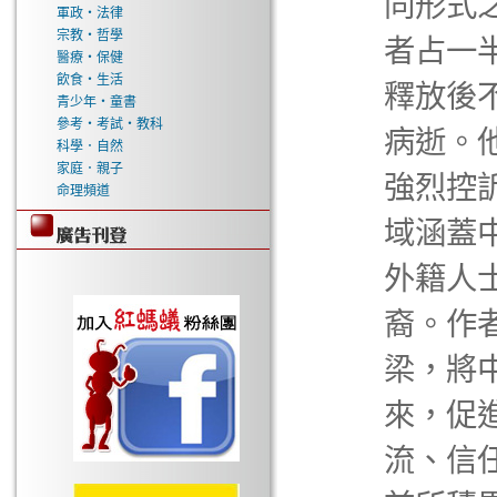
同形式
軍政‧法律
宗教‧哲學
者占一
醫療‧保健
飲食‧生活
釋放後
青少年‧童書
參考‧考試‧教科
病逝。
科學．自然
家庭．親子
強烈控
命理頻道
域涵蓋
外籍人
裔。作
梁，將
來，促
流、信