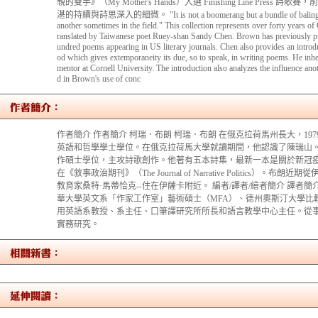
親的雙手》（My Mother's Hands）入選 Finishing Line Pre
湛的持續與詩思深入的細微。 "It is not a boomerang but a bundle of baling wire 
another sometimes in the field." This collection represents over forty years of 
ranslated by Taiwanese poet Ruey-shan Sandy Chen. Brown has previously pub
undred poems appearing in US literary journals. Chen also provides an intro
od which gives extemporaneity its due, so to speak, in writing poems. He in
mentor at Cornell University. The introduction also analyzes the influence an
d in Brown's use of conc
作者簡介 作者簡介 柯瑞．布朗 柯瑞．布朗 在俄克拉荷馬州長大，1
英語和哲學學士學位。在俄克拉荷馬大學就讀期間，他認識了陳瑞山。
作碩士學位，主攻詩歌創作。他著有五本詩集，最新一本是關於新冠
在《敘事政治期刊》（The Journal of Narrative Politics）
教育家桑特·馬蒂恰克--住在伊薩卡附近。 編者/譯者/繪者簡介 譯者簡介 陳瑞山R
華大學英文系「作家工作室」藝術碩士（MFA）、德州奧斯汀大學比
用英語系教授、系主任、口筆譯研究所所長和語言教學中心主任。從
實務研究。