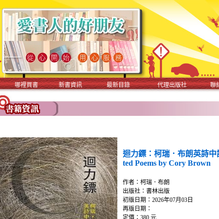
哪裡買書
新書資訊
最新目錄
代理出版社
聯
迴力鏢：柯瑞．布朗英詩中譯選集Bo
ted Poems by Cory Brown
作者：柯瑞．布朗
出版社：書林出版
初版日期：2026年07月03日
再版日期：
定價：380 元