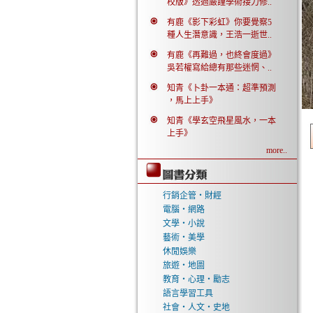
校版》透過嚴謹學術接力修..
有鹿《影下彩虹》你要覺察5
種人生潛意識，王浩一逝世..
有鹿《再難過，也終會度過》
吳若權寫給總有那些迷惘、..
知青《卜卦一本通：超準預測
，馬上上手》
知青《學玄空飛星風水，一本
上手》
more..
行銷企管‧財經
電腦‧網路
文學‧小說
藝術‧美學
休閒娛樂
旅遊‧地圖
教育‧心理‧勵志
語言學習工具
社會‧人文‧史地