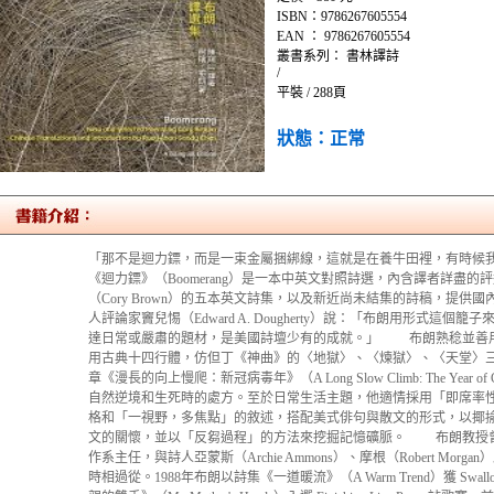
ISBN：9786267605554
EAN ： 9786267605554
叢書系列： 書林譯詩
/
平裝 / 288頁
狀態：正常
「那不是迴力鏢，而是一束金屬捆綁線，這就是在養牛田裡，有時
《迴力鏢》（Boomerang）是一本中英文對照詩選，內含譯者詳盡
（Cory Brown）的五本英文詩集，以及新近尚未結集的詩稿，提
人評論家竇兒惕（Edward A. Dougherty）說：「布朗用形式這
達日常或嚴肅的題材，是美國詩壇少有的成就。」 布朗熟稔並善
用古典十四行體，仿但丁《神曲》的〈地獄〉、〈煉獄〉、〈天堂〉
章《漫長的向上慢爬：新冠病毒年》（A Long Slow Climb: The Yea
自然逆境和生死時的處方。至於日常生活主題，他適情採用「即席率
格和「一視野，多焦點」的敘述，搭配美式俳句與散文的形式，以揶
文的關懷，並以「反芻過程」的方法來挖掘記憶礦脈。 布朗教授曾任紐約綺色
作系主任，與詩人亞蒙斯（Archie Ammons）、摩根（Robert Morgan
時相過從。1988年布朗以詩集《一道暖流》（A Warm Trend）獲 Swallow's 