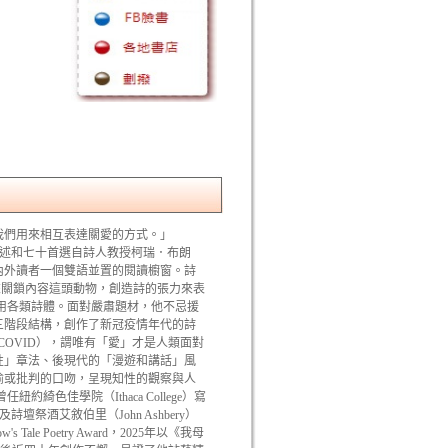
候我們用來相互表達關愛的方式。」
的評述和七十首選自詩人教授柯瑞．布朗
供國內外讀者一個雙語並置的閱讀櫥窗。詩
個籠子來關鎖內容這頭動物，創造詩的張力來表
用各類詩體。面對嚴肅題材，他不忌援
三階段結構，創作了新冠疫情年代的詩
r of COVID），謂唯有「愛」才是人類面對
性」章法、後現代的「漫遊和講話」風
揄或批判的口吻，呈現知性的觀察與人
佳學院（Ithaca College）寫
）及詩壇祭酒艾敘伯里（John Ashbery）
Tale Poetry Award，2025年以《我母