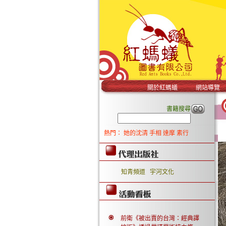
關於紅螞蟻
網站導覽
書籍搜尋
熱門：
她的沈清
手相
達摩
素行
知青頻道
宇河文化
前衛《被出賣的台灣：經典譯