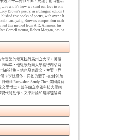
ss 詩歌賽，前後近四十年創作不懈，見證了他詩藝精
and it's how we send our love to one
Cory Brown's poetry, in a bilingual edition t
lished five books of poetry, with over a h
duction analyzing Brown's composition meth
herited this method from A.R. Ammons, his
other Cornell mentor, Robert Morgan, has ha
979年畢業於俄克拉荷馬州立大學，獲得
1984年，他從康乃爾大學獲得創意寫
疫情的詩集。他也發表散文，主要刊登
。布朗近期從伊薩卡學院退休，與他的妻子--設計師兼
uey-shan Sandy Chen 美國愛荷
較文學博士。曾任國立高雄科技大學應
事現代詩創作、文學評論和翻譯理論與