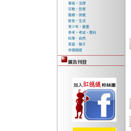
軍政‧法律
宗教‧哲學
醫療‧保健
飲食‧生活
青少年‧童書
參考‧考試‧教科
科學．自然
家庭．親子
命理頻道