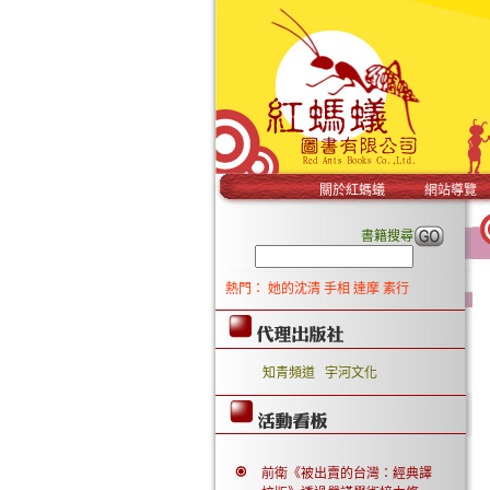
關於紅螞蟻
網站導覽
書籍搜尋
熱門：
她的沈清
手相
達摩
素行
知青頻道
宇河文化
前衛《被出賣的台灣：經典譯