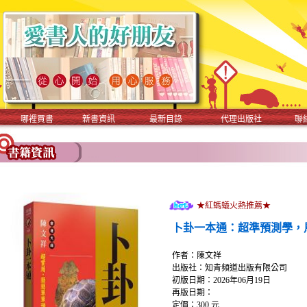
哪裡買書
新書資訊
最新目錄
代理出版社
聯
★紅螞蟻火熱推薦★
卜卦一本通：超準預測學，
作者：陳文祥
出版社：知青頻道出版有限公司
初版日期：2026年06月19日
再版日期：
定價：300 元