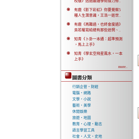
校版》透過嚴謹學術接力修..
有鹿《影下彩虹》你要覺察5
種人生潛意識，王浩一逝世..
有鹿《再難過，也終會度過》
吳若權寫給總有那些迷惘、..
知青《卜卦一本通：超準預測
，馬上上手》
知青《學玄空飛星風水，一本
上手》
more..
行銷企管‧財經
電腦‧網路
文學‧小說
藝術‧美學
休閒娛樂
旅遊‧地圖
教育‧心理‧勵志
語言學習工具
社會‧人文‧史地