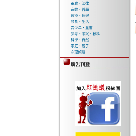
軍政‧法律
宗教‧哲學
醫療‧保健
飲食‧生活
青少年‧童書
參考‧考試‧教科
科學．自然
家庭．親子
命理頻道