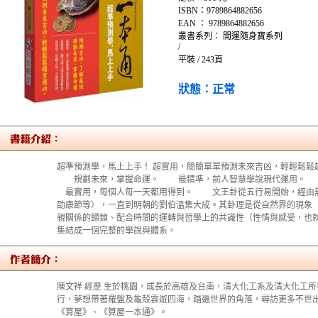
ISBN：9789864882656
EAN ： 9789864882656
叢書系列： 開運隨身寶系列
/
平裝 / 243頁
狀態：正常
超準預測學，馬上上手！ 超實用，簡簡單單預測未來吉凶，輕輕鬆
規劃未來，掌握命運。 最精準，前人智慧學說現代運用。
最實用，每個人每一天都用得到。 文王卦從五行易開始，經由無
劭康節等），一直到明朝的劉伯溫集大成。其卦理是從自然界的現象
親關係的歸類、配合時間的運轉與哲學上的共識性（性情與感受，也
集結成一個完整的學說與體系。
陳文祥 經歷 生於桃園，成長於高雄及台南，清大化工系及清大化工所
行，夢想帶著羅盤及龜殼雲遊四海，踏遍世界的角落，尋訪更多不世出
《算屋》、《算屋一本通》。