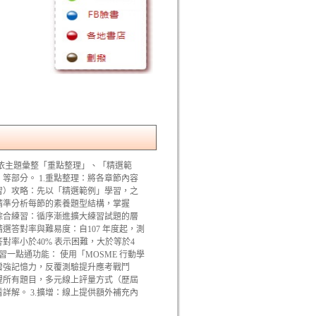
依主題彙整「重點整理」、「精選範
等部分。 1.重點整理：將各章節內容
實習）攻略：先以「精選範例」學習，之
精準分析每節的素養題型結構，掌握
.綜合練習：循序漸進擴大練習試題的層
選答對率與難易度：自107 年度起，測
率小於40% 表示困難，大於等於4
學習一點通功能： 使用「MOSME 行動學
增強記憶力，反覆測驗提升應考戰鬥
籍裡所有題目，多元線上評量方式（歷屆
詳解。 3.擴增：線上提供額外補充內