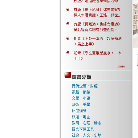
校版》透過嚴謹學術接力修..
有鹿《影下彩虹》你要覺察5
種人生潛意識，王浩一逝世..
有鹿《再難過，也終會度過》
吳若權寫給總有那些迷惘、..
知青《卜卦一本通：超準預測
，馬上上手》
知青《學玄空飛星風水，一本
上手》
more..
行銷企管‧財經
電腦‧網路
文學‧小說
藝術‧美學
休閒娛樂
旅遊‧地圖
教育‧心理‧勵志
語言學習工具
社會‧人文‧史地