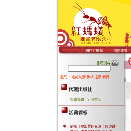
關於紅螞蟻
網站導覽
書籍搜尋
熱門：
她的沈清
手相
達摩
素行
知青頻道
宇河文化
前衛《被出賣的台灣：經典譯