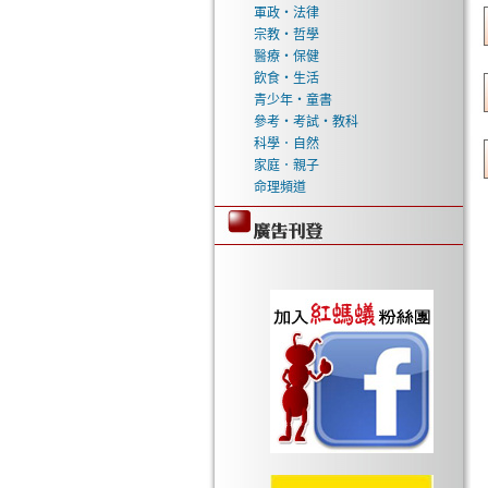
軍政‧法律
宗教‧哲學
醫療‧保健
飲食‧生活
青少年‧童書
參考‧考試‧教科
科學．自然
家庭．親子
命理頻道