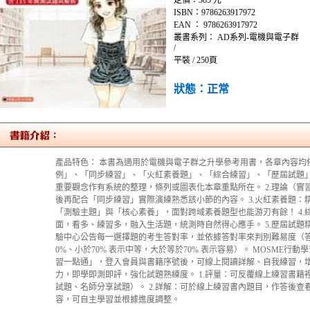
定價：385 元
ISBN：9786263917972
EAN ： 9786263917972
叢書系列： AD系列-電機與電子群
/
平裝 / 250頁
狀態：正常
產品特色： 本書為適用於電機與電子群之升學參考用書，各章內容均
例」、「同步練習」、「火紅素養題」、「綜合練習」、「歷屆試題」
重要觀念作有系統的整理，條列或圖表化本章重點所在。 2.理論（
後再配合「同步練習」實際演練熟悉該小節的內容。 3.火紅素養題：
「測驗主題」與「核心素養」，面對跨域素養題型也能游刃有餘！ 4
面，看多、練習多，融入生活題，統測時自然得心應手。 5.歷屆試題精
驗中心公告每一選擇題的考生答對率，並依據答對率來判別難易度（答對
0%、小於70% 表示中等，大於等於70% 表示容易）。 MOSME行動
習一點通」，登入會員與書籍序號後，可線上閱讀詳解、自我練習，
力，即學即測即評，強化試題熟練度。 1.評量：可反覆線上練習書
試題、名師分享試題）。 2.詳解：可於線上練習書內題目，作答後查看
容，可自主學習並根據進度調整。