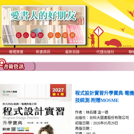
哪裡買書
新書資訊
最新目錄
代理出版社
聯
程式設計實習升學寶典-電機與
技統測-附贈MOSME
作者：林后鍾 溫一德
出版社：台科大圖書股份有限公司
初版日期：2026年05月29日
再版日期：