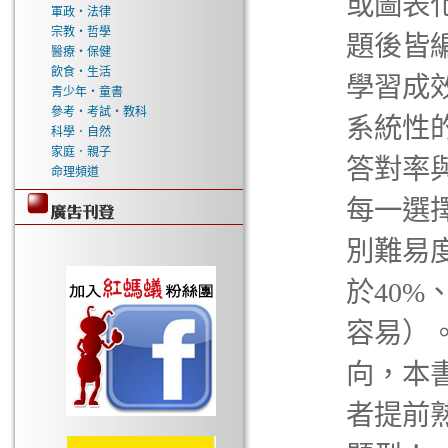
或圖表化
軍政‧法律
宗教‧哲學
題後皆
醫療‧保健
飲食‧生活
學習成效
青少年‧童書
參考‧考試‧教科
系統性的
科學．自然
家庭．親子
答對率
命理頻道
每一選
別難易
於40%
容易）。
向，本
者提前