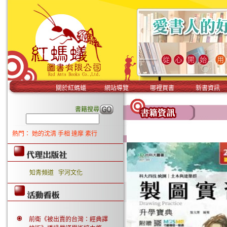
關於紅螞蟻
網站導覽
哪裡買書
新書資訊
書籍搜尋
熱門：
她的沈清
手相
達摩
素行
知青頻道
宇河文化
前衛《被出賣的台灣：經典譯