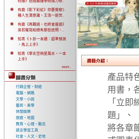
校版》透過嚴謹學術接力修..
有鹿《影下彩虹》你要覺察5
種人生潛意識，王浩一逝世..
有鹿《再難過，也終會度過》
吳若權寫給總有那些迷惘、..
知青《卜卦一本通：超準預測
，馬上上手》
知青《學玄空飛星風水，一本
上手》
more..
產品特
行銷企管‧財經
用書，
電腦‧網路
文學‧小說
「立即
藝術‧美學
休閒娛樂
題」、「
旅遊‧地圖
教育‧心理‧勵志
將各章
語言學習工具
社會‧人文‧史地