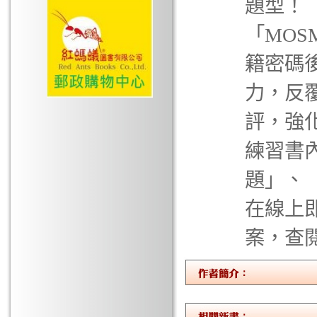
題型！ 
「MOS
籍密碼
力，反
評，強化
練習書
題」、「
在線上
案，查