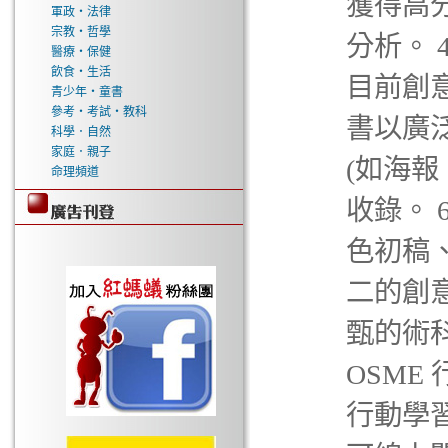
獲得高
軍政‧法律
宗教‧哲學
分析。 
醫療‧保健
飲食‧生活
目前創意
青少年‧童書
參考‧考試‧教科
書以廣
科學．自然
家庭．親子
(如海
命理頻道
收錄。 
色初稿
二的創
甄的術科
OSME
行動學