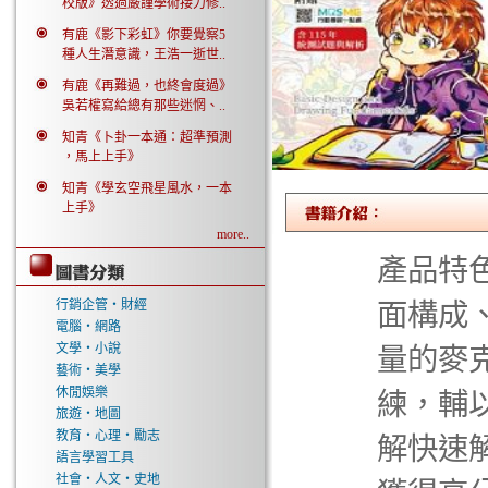
校版》透過嚴謹學術接力修..
有鹿《影下彩虹》你要覺察5
種人生潛意識，王浩一逝世..
有鹿《再難過，也終會度過》
吳若權寫給總有那些迷惘、..
知青《卜卦一本通：超準預測
，馬上上手》
知青《學玄空飛星風水，一本
上手》
more..
產品特色
行銷企管‧財經
面構成、
電腦‧網路
文學‧小說
量的麥
藝術‧美學
休閒娛樂
練，輔
旅遊‧地圖
教育‧心理‧勵志
解快速解
語言學習工具
社會‧人文‧史地