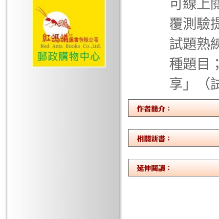
可線上
覆測驗
試題熟
種題目
享」（