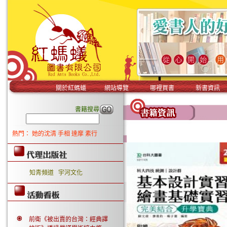
關於紅螞蟻
網站導覽
哪裡買書
新書資訊
書籍搜尋
熱門：
她的沈清
手相
達摩
素行
知青頻道
宇河文化
前衛《被出賣的台灣：經典譯