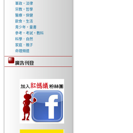
軍政‧法律
宗教‧哲學
醫療‧保健
飲食‧生活
青少年‧童書
參考‧考試‧教科
科學．自然
家庭．親子
命理頻道