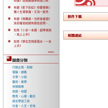
校版》透過嚴謹學術接力修..
有鹿《影下彩虹》你要覺察5
種人生潛意識，王浩一逝世..
有鹿《再難過，也終會度過》
吳若權寫給總有那些迷惘、..
知青《卜卦一本通：超準預測
，馬上上手》
知青《學玄空飛星風水，一本
上手》
more..
行銷企管‧財經
電腦‧網路
文學‧小說
藝術‧美學
休閒娛樂
旅遊‧地圖
教育‧心理‧勵志
語言學習工具
社會‧人文‧史地