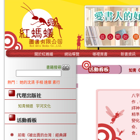
關於紅螞蟻
網站導覽
哪裡買書
新書資訊
書籍搜尋
知青《
熱門：
她的沈清
手相
達摩
素行
知青頻道
宇河文化
前衛《被出賣的台灣：經典譯