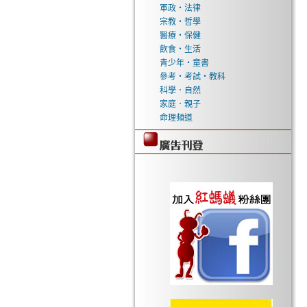
軍政‧法律
宗教‧哲學
醫療‧保健
飲食‧生活
青少年‧童書
參考‧考試‧教科
科學．自然
家庭．親子
命理頻道