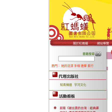
關於紅螞蟻
網站導覽
書籍搜尋
熱門：
她的沈清
手相
達摩
素行
知青頻道
宇河文化
前衛《被出賣的台灣：經典譯