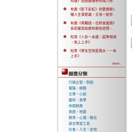
校版》透過嚴謹學術接力修..
有鹿《影下彩虹》你要覺察5
種人生潛意識，王浩一逝世..
有鹿《再難過，也終會度過》
吳若權寫給總有那些迷惘、..
知青《卜卦一本通：超準預測
，馬上上手》
知青《學玄空飛星風水，一本
上手》
more..
行銷企管‧財經
電腦‧網路
文學‧小說
藝術‧美學
休閒娛樂
旅遊‧地圖
教育‧心理‧勵志
語言學習工具
社會‧人文‧史地