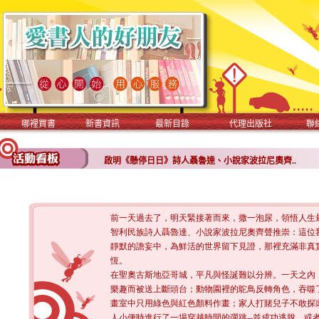
哪裡買書
新書資訊
最新目錄
代理出版社
聯
啟明《懸停日日》詩人聶魯達、小說家波拉尼奧齊..