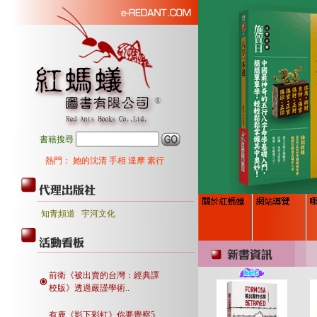
書籍搜尋
熱門：
她的沈清
手相
達摩
素行
知青頻道
宇河文化
前衛《被出賣的台灣：經典譯
校版》透過嚴謹學術..
有鹿《影下彩虹》你要覺察5