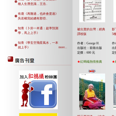
種人生潛意識，王浩..
有鹿《再難過，也終會度過》
吳若權寫給總有那些..
知青《卜卦一本通：超準預測
被出賣的台灣：經典
影
學，馬上上手》
譯校版
5
知青《學玄空飛星風水，一本
作者：George H.
作
more...
就上手》
出版社：前衛出版
出
定價：600 元
定
★
紅螞蟻熱情推薦
★