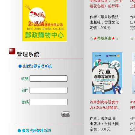
明示甚深道：《自生
Da
蓮花心髓》前行釋...
上
作者：頂果欽哲法
作
出版社：雪謙文化
出
定價：500 元
定
☆
★
再版新書
★
☆
☆
帳號
部門
密碼
汽車創意專題實作
i
含SDGs永續發展...
理
作者：洪進源 葉
作
出版社：台科大圖
出
定價：500 元
定